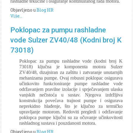
rashladne tekućine i osiguranje kontinuiranog rada motora.
Objavljeno u
Blog HR
Više...
Poklopac za pumpu rashladne
vode Sulzer ZV40/48 (Kodni broj K
73018)
Poklopac za pumpu rashladne vode (kodni broj K
73018) ključna je komponenta motora Sulzer
ZV40/48, dizajniran za zaštitu i zatvaranje unutarnjih
mehanizama pumpe. Ovaj robusni poklopac osigurava
učinkovito funkcioniranje pumpe rashladne vode
održavanjem pravilne izolacije i sprječavanjem ulaska
vanjskih nečistoća u sustav. Njegova izdržljiva
konstrukcija povećava trajnost pumpe i osigurava
neprekidno hlađenje, što je ključno za termičko
upravljanje motorom. Redoviti pregledi i održavanje
poklopca pumpe ključni su za očuvanje učinkovitosti
rashladnog sustava i pouzdanosti motora.
Objavljeno u
Blog HR