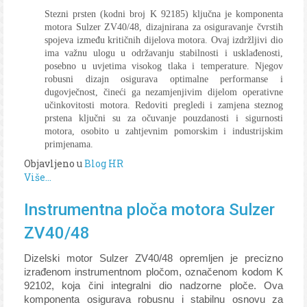
Stezni prsten (kodni broj K 92185) ključna je komponenta
motora Sulzer ZV40/48, dizajnirana za osiguravanje čvrstih
spojeva između kritičnih dijelova motora. Ovaj izdržljivi dio
ima važnu ulogu u održavanju stabilnosti i usklađenosti,
posebno u uvjetima visokog tlaka i temperature. Njegov
robusni dizajn osigurava optimalne performanse i
dugovječnost, čineći ga nezamjenjivim dijelom operativne
učinkovitosti motora. Redoviti pregledi i zamjena steznog
prstena ključni su za očuvanje pouzdanosti i sigurnosti
motora, osobito u zahtjevnim pomorskim i industrijskim
primjenama.
Objavljeno u
Blog HR
Više...
Instrumentna ploča motora Sulzer
ZV40/48
Dizelski motor Sulzer ZV40/48 opremljen je precizno
izrađenom instrumentnom pločom, označenom kodom K
92102, koja čini integralni dio nadzorne ploče. Ova
komponenta osigurava robusnu i stabilnu osnovu za