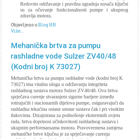
Redovito održavanje i pravilna ugradnja nosača ključni
su za očuvanje funkcionalnosti pumpe i ukupnog
zdravlja motora.
Objavljeno u
Blog HR
Više...
Mehanička brtva za pumpu
rashladne vode Sulzer ZV40/48
(Kodni broj K 73027)
Mehanička brtva za pumpu rashladne vode (kodni broj K
73027) ima vitalnu ulogu u održavanju integriteta
rashladnog sustava motora Sulzer ZV40/48. Ova brtva
sprječava curenje stvaranjem sigurne barijere između
rotirajućih i stacionarnih dijelova pumpe, osiguravajući da
rashladna tekućina ostane unutar sustava čak i pri visokim
tlakovima. Dizajnirana za podnošenje ekstremnih uvjeta
rada, brtva doprinosi učinkovitosti rashladnog sustava i
ukupnim performansama motora. Pravovremena zamjena
mehaničke brtve ključna je za sprječavanje curenja