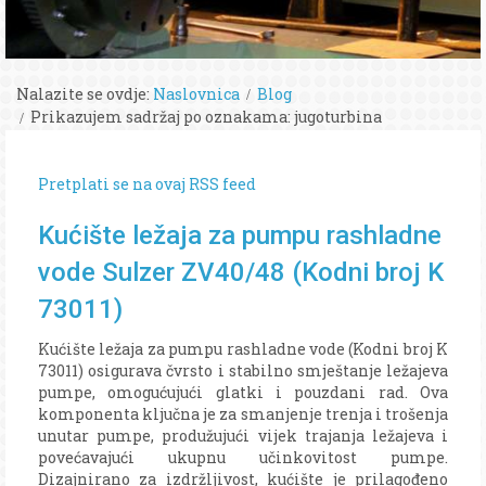
Nalazite se ovdje:
Naslovnica
Blog
Prikazujem sadržaj po oznakama: jugoturbina
Pretplati se na ovaj RSS feed
Kućište ležaja za pumpu rashladne
vode Sulzer ZV40/48 (Kodni broj K
73011)
Kućište ležaja za pumpu rashladne vode (Kodni broj K
73011) osigurava čvrsto i stabilno smještanje ležajeva
pumpe, omogućujući glatki i pouzdani rad. Ova
komponenta ključna je za smanjenje trenja i trošenja
unutar pumpe, produžujući vijek trajanja ležajeva i
povećavajući ukupnu učinkovitost pumpe.
Dizajnirano za izdržljivost, kućište je prilagođeno