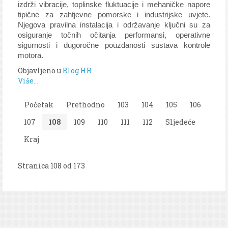
izdrži vibracije, toplinske fluktuacije i mehaničke napore
tipične za zahtjevne pomorske i industrijske uvjete.
Njegova pravilna instalacija i održavanje ključni su za
osiguranje točnih očitanja performansi, operativne
sigurnosti i dugoročne pouzdanosti sustava kontrole
motora.
Objavljeno u
Blog HR
Više...
Početak
Prethodno
103
104
105
106
107
108
109
110
111
112
Sljedeće
Kraj
Stranica 108 od 173