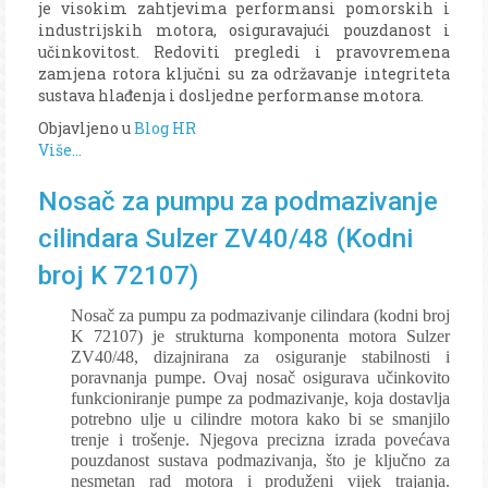
je visokim zahtjevima performansi pomorskih i
industrijskih motora, osiguravajući pouzdanost i
učinkovitost. Redoviti pregledi i pravovremena
zamjena rotora ključni su za održavanje integriteta
sustava hlađenja i dosljedne performanse motora.
Objavljeno u
Blog HR
Više...
Nosač za pumpu za podmazivanje
cilindara Sulzer ZV40/48 (Kodni
broj K 72107)
Nosač za pumpu za podmazivanje cilindara (kodni broj
K 72107) je strukturna komponenta motora Sulzer
ZV40/48, dizajnirana za osiguranje stabilnosti i
poravnanja pumpe. Ovaj nosač osigurava učinkovito
funkcioniranje pumpe za podmazivanje, koja dostavlja
potrebno ulje u cilindre motora kako bi se smanjilo
trenje i trošenje. Njegova precizna izrada povećava
pouzdanost sustava podmazivanja, što je ključno za
nesmetan rad motora i produženi vijek trajanja.