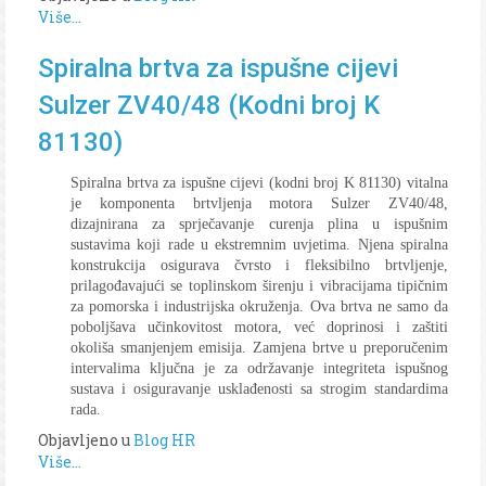
Više...
Spiralna brtva za ispušne cijevi
Sulzer ZV40/48 (Kodni broj K
81130)
Spiralna brtva za ispušne cijevi (kodni broj K 81130) vitalna
je komponenta brtvljenja motora Sulzer ZV40/48,
dizajnirana za sprječavanje curenja plina u ispušnim
sustavima koji rade u ekstremnim uvjetima. Njena spiralna
konstrukcija osigurava čvrsto i fleksibilno brtvljenje,
prilagođavajući se toplinskom širenju i vibracijama tipičnim
za pomorska i industrijska okruženja. Ova brtva ne samo da
poboljšava učinkovitost motora, već doprinosi i zaštiti
okoliša smanjenjem emisija. Zamjena brtve u preporučenim
intervalima ključna je za održavanje integriteta ispušnog
sustava i osiguravanje usklađenosti sa strogim standardima
rada.
Objavljeno u
Blog HR
Više...