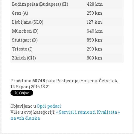
Budimpešta (Budapest) (H)
428 km
Graz (A)
250 km
Ljubljana (SLO)
127 km
München (D)
640 km
Stuttgart (D)
850 km
Trieste (I)
290 km
Zürich (CH)
800 km
Pročitano
60748
puta
Posljednja izmjena: Četvrtak,
14 Srpanj 2016 13:21
Objavljeno u
Opći podaci
Više u ovoj kategoriji:
« Servisi i remonti
Kvaliteta »
na vrh članka