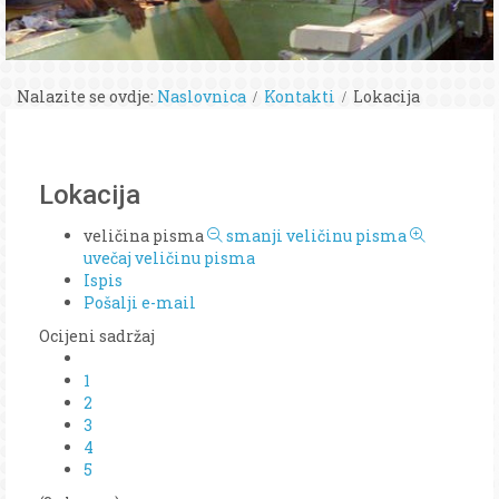
Nalazite se ovdje:
Naslovnica
Kontakti
Lokacija
Lokacija
veličina pisma
smanji veličinu pisma
uvečaj veličinu pisma
Ispis
Pošalji e-mail
Ocijeni sadržaj
1
2
3
4
5