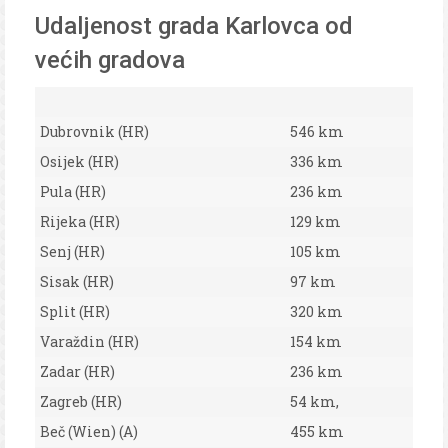
Udaljenost grada Karlovca od
većih gradova
Dubrovnik (HR)
546 km
Osijek (HR)
336 km
Pula (HR)
236 km
Rijeka (HR)
129 km
Senj (HR)
105 km
Sisak (HR)
97 km
Split (HR)
320 km
Varaždin (HR)
154 km
Zadar (HR)
236 km
Zagreb (HR)
54 km,
Beč (Wien) (A)
455 km