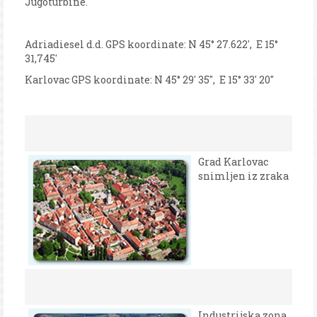
Jugoturbine.
Adriadiesel d.d. GPS koordinate: N 45° 27.622', E 15°
31,745'
Karlovac GPS koordinate: N 45° 29' 35'', E 15° 33' 20''
Grad Karlovac
snimljen iz zraka
Industrijska zona