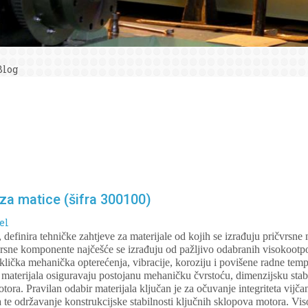
Blog
za matice (šifra 300100)
el
 definira tehničke zahtjeve za materijale od kojih se izrađuju pričvrsne 
e komponente najčešće se izrađuju od pažljivo odabranih visokootpor
ciklička mehanička opterećenja, vibracije, koroziju i povišene radne te
 materijala osiguravaju postojanu mehaničku čvrstoću, dimenzijsku stabi
tora. Pravilan odabir materijala ključan je za očuvanje integriteta vijča
 te održavanje konstrukcijske stabilnosti ključnih sklopova motora. Viso