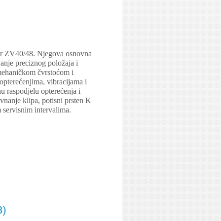
zer ZV40/48. Njegova osnovna
vanje preciznog položaja i
m mehaničkom čvrstoćom i
 opterećenjima, vibracijama i
 raspodjelu opterećenja i
nanje klipa, potisni prsten K
 servisnim intervalima.
8)