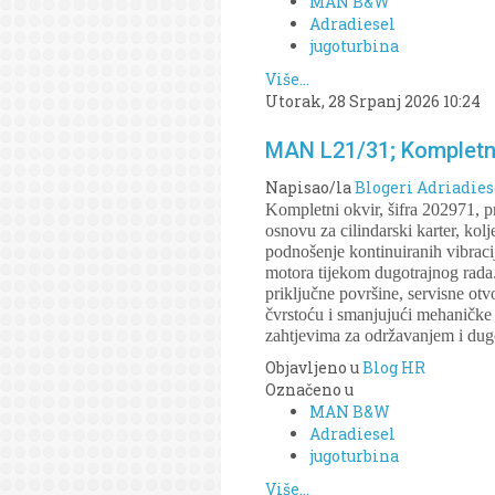
MAN B&W
Adradiesel
jugoturbina
Više...
Utorak, 28 Srpanj 2026 10:24
MAN L21/31; Kompletni 
Napisao/la
Blogeri Adriadies
Kompletni okvir, šifra 202971, 
osnovu za cilindarski karter, kol
podnošenje kontinuiranih vibracij
motora tijekom dugotrajnog rada.
priključne površine, servisne ot
čvrstoću i smanjujući mehaničke 
zahtjevima za održavanjem i dug
Objavljeno u
Blog HR
Označeno u
MAN B&W
Adradiesel
jugoturbina
Više...