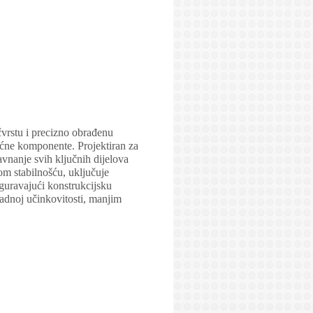
vrstu i precizno obrađenu
moćne komponente. Projektiran za
ravnanje svih ključnih dijelova
om stabilnošću, uključuje
iguravajući konstrukcijsku
adnoj učinkovitosti, manjim