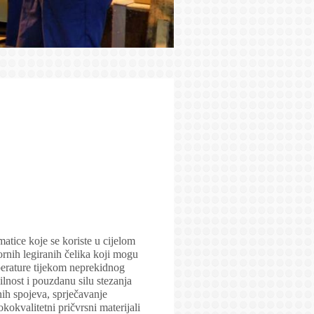
matice koje se koriste u cijelom
nih legiranih čelika koji mogu
mperature tijekom neprekidnog
lnost i pouzdanu silu stezanja
nih spojeva, sprječavanje
kokvalitetni pričvrsni materijali