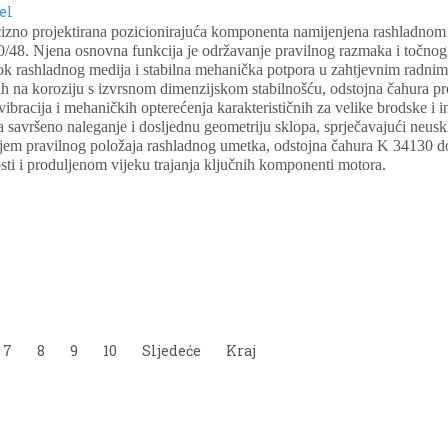
el
cizno projektirana pozicionirajuća komponenta namijenjena rashladno
/48. Njena osnovna funkcija je održavanje pravilnog razmaka i točno
ok rashladnog medija i stabilna mehanička potpora u zahtjevnim radnim
ih na koroziju s izvrsnom dimenzijskom stabilnošću, odstojna čahura pr
 vibracija i mehaničkih opterećenja karakterističnih za velike brodske i i
a savršeno naleganje i dosljednu geometriju sklopa, sprječavajući neus
jem pravilnog položaja rashladnog umetka, odstojna čahura K 34130 do
ti i produljenom vijeku trajanja ključnih komponenti motora.
7
8
9
10
Sljedeće
Kraj