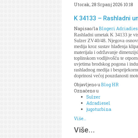
Utorak, 28 Srpanj 2026 10:18
K 34133 – Rashladni um
Napisao/la
Blogeri Adriadies
Rashladni umetak K 34133 je vis
Sulzer ZV40/48. Njegova osnovna
medija kroz sustav hlađenja klip
materijala i održavanje dimenzijs
toplinskom vodljivošću te otporn
uvjetima brodskog pogona i indus
rashladnog medija i besprijekorn
doprinosi većoj pouzdanosti moto
Objavljeno u
Blog HR
Označeno u
Sulzer
Adradiesel
jugoturbina
Više...
Više...