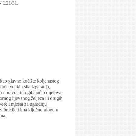
AN L21/31.
kao glavno kućište koljenastog
nje velikih sila izgaranja,
h i pravocrtno gibajućih dijelova
rnog lijevanog željeza ili drugih
vore i mjesta za ugradnju
ibracije i ima ključnu ulogu u
ama.