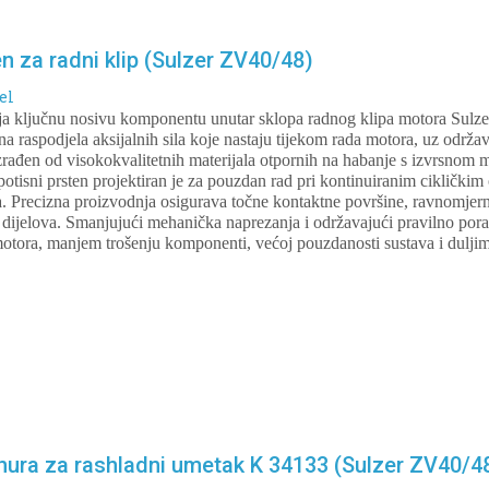
n za radni klip (Sulzer ZV40/48)
el
lja ključnu nosivu komponentu unutar sklopa radnog klipa motora Sul
a raspodjela aksijalnih sila koje nastaju tijekom rada motora, uz održa
Izrađen od visokokvalitetnih materijala otpornih na habanje s izvrsno
otisni prsten projektiran je za pouzdan rad pri kontinuiranim cikličkim
 Precizna proizvodnja osigurava točne kontaktne površine, ravnomjernu
dijelova. Smanjujući mehanička naprezanja i održavajući pravilno porav
otora, manjem trošenju komponenti, većoj pouzdanosti sustava i duljim
hura za rashladni umetak K 34133 (Sulzer ZV40/4