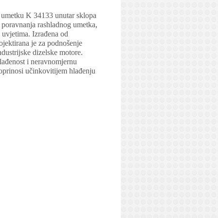
m umetku K 34133 unutar sklopa
g poravnanja rashladnog umetka,
 uvjetima. Izrađena od
ojektirana je za podnošenje
ndustrijske dizelske motore.
klađenost i neravnomjernu
prinosi učinkovitijem hlađenju