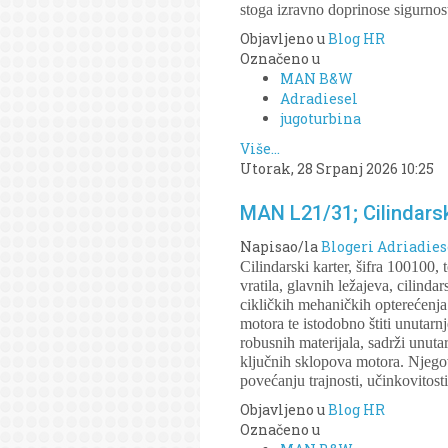
stoga izravno doprinose sigurno
Objavljeno u
Blog HR
Označeno u
MAN B&W
Adradiesel
jugoturbina
Više...
Utorak, 28 Srpanj 2026 10:25
MAN L21/31; Cilindarsk
Napisao/la
Blogeri Adriadies
Cilindarski karter, šifra 100100
vratila, glavnih ležajeva, cilind
cikličkih mehaničkih opterećenja 
motora te istodobno štiti unutarn
robusnih materijala, sadrži unuta
ključnih sklopova motora. Njegov
povećanju trajnosti, učinkovitos
Objavljeno u
Blog HR
Označeno u