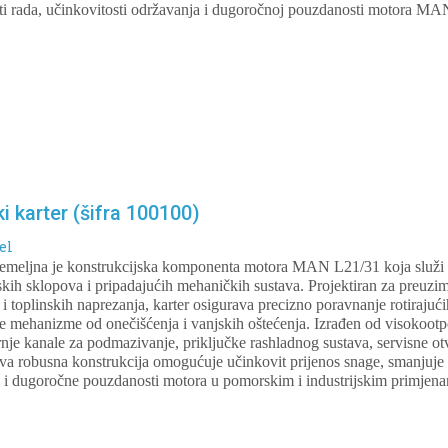
sti rada, učinkovitosti održavanja i dugoročnoj pouzdanosti motora M
i karter (šifra 100100)
el
, temeljna je konstrukcijska komponenta motora MAN L21/31 koja služi 
arskih sklopova i pripadajućih mehaničkih sustava. Projektiran za preuzima
i toplinskih naprezanja, karter osigurava precizno poravnanje rotirajući
je mehanizme od onečišćenja i vanjskih oštećenja. Izrađen od visokootpo
rnje kanale za podmazivanje, priključke rashladnog sustava, servisne ot
a robusna konstrukcija omogućuje učinkovit prijenos snage, smanjuje v
ti i dugoročne pouzdanosti motora u pomorskim i industrijskim primjen