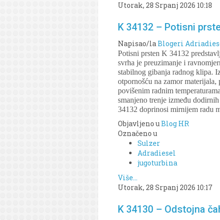
Utorak, 28 Srpanj 2026 10:18
K 34132 – Potisni prste
Napisao/la
Blogeri Adriadies
Potisni prsten K 34132 predstav
svrha je preuzimanje i ravnomjern
stabilnog gibanja radnog klipa. 
otpornošću na zamor materijala, p
povišenim radnim temperaturama.
smanjeno trenje između dodirnih 
34132 doprinosi mirnijem radu m
Objavljeno u
Blog HR
Označeno u
Sulzer
Adradiesel
jugoturbina
Više...
Utorak, 28 Srpanj 2026 10:17
K 34130 – Odstojna ča