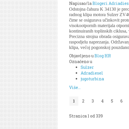
Napisao/la
Blogeri Adriadies
Odstojna čahura K 34130 je pre
radnog klipa motora Sulzer ZV40
čime se osigurava učinkovit prot
visokootpornih materijala otporn
kontinuiranih toplinskih ciklusa,
Precizna strojna obrada osigurav
raspodjelu naprezanja. Održavan
klipa, većoj pogonskoj pouzdanos
Objavljeno u
Blog HR
Označeno u
Sulzer
Adradiesel
jugoturbina
Više...
1
2
3
4
5
6
Stranica 1 od 339