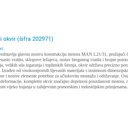
okvir (šifra 202971)
el
predstavlja glavnu nosivu konstrukciju motora MAN L21/31, pružajući č
jenasto vratilo, sklopove ležajeva, sustav bregastog vratila i brojne po
a, velikih sila izgaranja i toplinskih širenja, okvir održava precizno po
 Izrađen od visokootpornih lijevanih materijala s iznimnom dimenzijsk
vore i nosive elemente potrebne za učinkovitu montažu i održavanje. Os
deformacije, kompletni okvir značajno doprinosi pouzdanosti motora, r
om vijeku trajanja u zahtjevnim pomorskim i industrijskim primjenama.