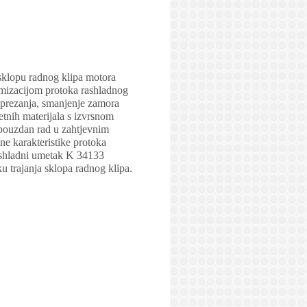
sklopu radnog klipa motora
imizacijom protoka rashladnog
naprezanja, smanjenje zamora
etnih materijala s izvrsnom
a pouzdan rad u zahtjevnim
ne karakteristike protoka
rashladni umetak K 34133
u trajanja sklopa radnog klipa.