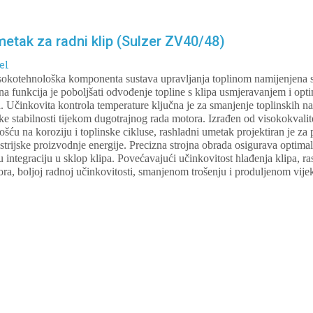
etak za radni klip (Sulzer ZV40/48)
el
okotehnološka komponenta sustava upravljanja toplinom namijenjena 
 funkcija je poboljšati odvođenje topline s klipa usmjeravanjem i opt
a. Učinkovita kontrola temperature ključna je za smanjenje toplinskih 
ke stabilnosti tijekom dugotrajnog rada motora. Izrađen od visokokvalit
ošću na koroziju i toplinske cikluse, rashladni umetak projektiran je z
trijske proizvodnje energije. Precizna strojna obrada osigurava optimal
u integraciju u sklop klipa. Povećavajući učinkovitost hlađenja klipa, 
ra, boljoj radnoj učinkovitosti, smanjenom trošenju i produljenom vijek