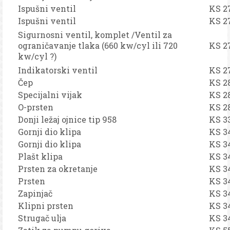
Ispušni ventil
KS 2
Ispušni ventil
KS 2
Sigurnosni ventil, komplet /Ventil za
ograničavanje tlaka (660 kw/cyl ili 720
KS 2
kw/cyl ?)
Indikatorski ventil
KS 2
Čep
KS 2
Specijalni vijak
KS 2
O-prsten
KS 2
Donji ležaj ojnice tip 958
KS 3
Gornji dio klipa
KS 3
Gornji dio klipa
KS 3
Plašt klipa
KS 3
Prsten za okretanje
KS 3
Prsten
KS 3
Zapinjač
KS 3
Klipni prsten
KS 3
Strugač ulja
KS 3