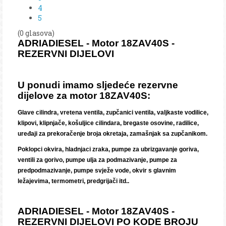
4
5
(0 glasova)
ADRIADIESEL - Motor 18ZAV40S -
REZERVNI DIJELOVI
U ponudi imamo sljedeće rezervne
dijelove za motor 18ZAV40S:
Glave cilindra, vretena ventila, zupčanici ventila, valjkaste vodilice,
klipovi, klipnjače, košuljice cilindara, bregaste osovine, radilice,
uređaji za prekoračenje broja okretaja, zamašnjak sa zupčanikom.
Poklopci okvira, hladnjaci zraka, pumpe za ubrizgavanje goriva,
ventili za gorivo, pumpe ulja za podmazivanje, pumpe za
predpodmazivanje, pumpe svježe vode, okvir s glavnim
ležajevima, termometri, predgrijači itd..
ADRIADIESEL - Motor 18ZAV40S -
REZERVNI DIJELOVI PO KODE BROJU