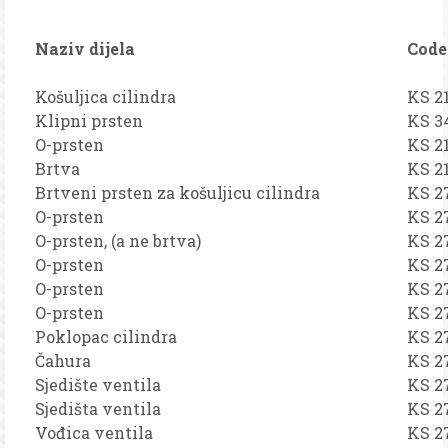
Naziv dijela
Code
Košuljica cilindra
KS 2
Klipni prsten
KS 3
O-prsten
KS 2
Brtva
KS 2
Brtveni prsten za košuljicu cilindra
KS 2
O-prsten
KS 2
O-prsten, (a ne brtva)
KS 2
O-prsten
KS 2
O-prsten
KS 2
O-prsten
KS 2
Poklopac cilindra
KS 2
Čahura
KS 2
Sjedište ventila
KS 2
Sjedišta ventila
KS 2
Vođica ventila
KS 2