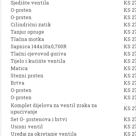
Sjedište ventila
KS 2
O-prsten
KS 2
O-prsten
KS 2
Cilindrični zatik
KS 2
Tanjur opruge
KS 2
Tlačna motka
KS 2
Sapnica 144x10x0,700R
KS 2
Tlačni cjevovod goriva
KS 2
Tijelo i kućište ventila
KS 2
Matica
KS 2
Stezni prsten
KS 2
Brtva
KS 2
O-prsten
KS 2
O-prsten
KS 2
Komplet dijelova za ventil zraka za
KS 2
upućivanje
Set O- prstenova i brtvi
KS 2
Usisni ventil
KS 2
Uređaj za okretanje ventila
KS 2