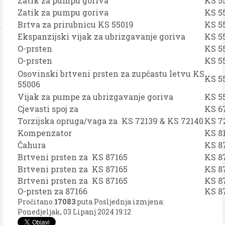
Zatik za pumpu goriva
KS 5
Zatik za pumpu goriva
KS 5
Brtva za prirubnicu KS 55019
KS 5
Ekspanzijski vijak za ubrizgavanje goriva
KS 5
O-prsten
KS 5
O-prsten
KS 5
Osovinski brtveni prsten za zupčastu letvu KS
KS 5
55006
Vijak za pumpe za ubrizgavanje goriva
KS 5
Cjevasti spoj za
KS 6
Torzijska opruga/vaga za KS 72139 & KS 72140
KS 7
Kompenzator
KS 8
Čahura
KS 8
Brtveni prsten za KS 87165
KS 8
Brtveni prsten za KS 87165
KS 8
Brtveni prsten za KS 87165
KS 8
O-prsten za 87166
KS 8
Pročitano
17083
puta
Posljednja izmjena:
Ponedjeljak, 03 Lipanj 2024 19:12