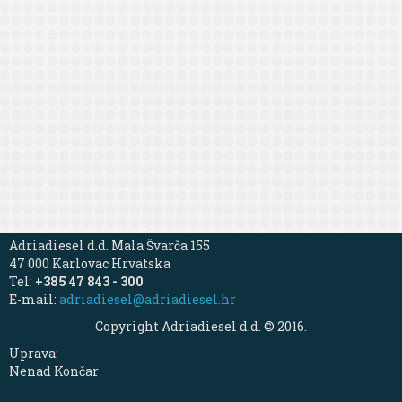
Adriadiesel d.d. Mala Švarča 155
47 000 Karlovac Hrvatska
Tel:
+385 47 843 - 300
E-mail:
adriadiesel@adriadiesel.hr
Copyright Adriadiesel d.d. © 2016.
Uprava:
Nenad Končar