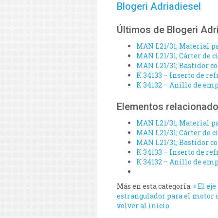
Blogeri Adriadiesel
Últimos de Blogeri Adr
MAN L21/31; Material pa
MAN L21/31; Cárter de ci
MAN L21/31; Bastidor co
K 34133 – Inserto de re
K 34132 – Anillo de emp
Elementos relacionad
MAN L21/31; Material pa
MAN L21/31; Cárter de ci
MAN L21/31; Bastidor co
K 34133 – Inserto de re
K 34132 – Anillo de emp
Más en esta categoría:
« El ej
estrangulador para el motor d
volver al inicio