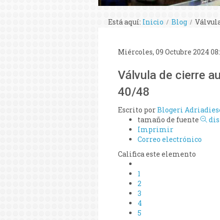
Está aquí:
Inicio
Blog
Válvula
Miércoles, 09 Octubre 2024 08
Válvula de cierre a
40/48
Escrito por
Blogeri Adriadies
tamaño de fuente
di
Imprimir
Correo electrónico
Califica este elemento
1
2
3
4
5