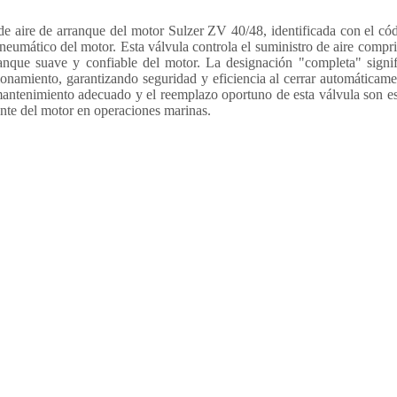
 de aire de arranque del motor Sulzer ZV 40/48, identificada con el 
e neumático del motor. Esta válvula controla el suministro de aire compr
nque suave y confiable del motor. La designación "completa" signif
ionamiento, garantizando seguridad y eficiencia al cerrar automáticame
ntenimiento adecuado y el reemplazo oportuno de esta válvula son ese
nte del motor en operaciones marinas.