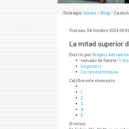
Está aquí:
Inicio
Blog
La mita
Viernes, 04 Octubre 2024 09:01
La mitad superior d
Escrito por
Blogeri Adriadies
tamaño de fuente
di
Imprimir
Correo electrónico
Califica este elemento
1
2
3
4
5
(0 votos)