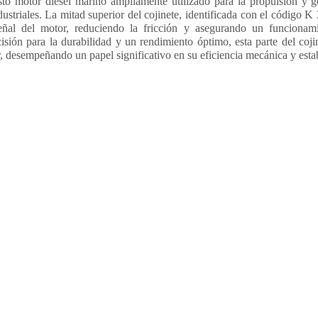
to motor diésel marino ampliamente utilizado para la propulsión y g
ustriales. La mitad superior del cojinete, identificada con el código 
eñal del motor, reduciendo la fricción y asegurando un funcionam
sión para la durabilidad y un rendimiento óptimo, esta parte del coji
, desempeñando un papel significativo en su eficiencia mecánica y estab