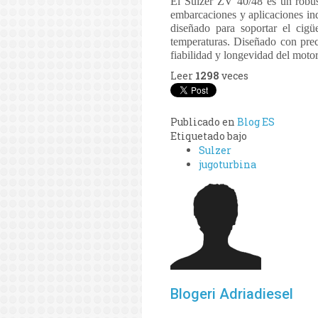
El Sulzer ZV 40/48 es un robus
embarcaciones y aplicaciones ind
diseñado para soportar el cigü
temperaturas. Diseñado con preci
fiabilidad y longevidad del motor
Leer
1298
veces
Publicado en
Blog ES
Etiquetado bajo
Sulzer
jugoturbina
Blogeri Adriadiesel