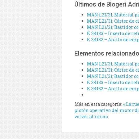
Últimos de Blogeri Adr
MAN L21/31; Material pa
MAN L21/31; Cárter de ci
MAN L21/31; Bastidor co
K 34133 – Inserto de re
K 34132 – Anillo de emp
Elementos relacionad
MAN L21/31; Material pa
MAN L21/31; Cárter de ci
MAN L21/31; Bastidor co
K 34133 – Inserto de re
K 34132 – Anillo de emp
Más en esta categoría:
« La ru
pistón operativo del motor di
volver al inicio