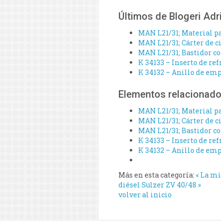
Últimos de Blogeri Adr
MAN L21/31; Material pa
MAN L21/31; Cárter de ci
MAN L21/31; Bastidor co
K 34133 – Inserto de re
K 34132 – Anillo de emp
Elementos relacionad
MAN L21/31; Material pa
MAN L21/31; Cárter de ci
MAN L21/31; Bastidor co
K 34133 – Inserto de re
K 34132 – Anillo de emp
Más en esta categoría:
« La mi
diésel Sulzer ZV 40/48 »
volver al inicio