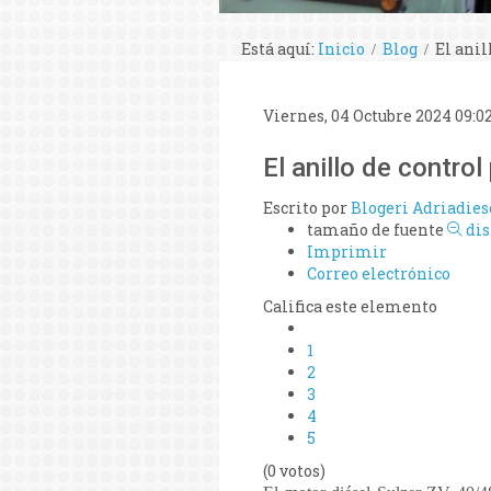
Está aquí:
Inicio
Blog
El anil
Viernes, 04 Octubre 2024 09:0
El anillo de contro
Escrito por
Blogeri Adriadies
tamaño de fuente
di
Imprimir
Correo electrónico
Califica este elemento
1
2
3
4
5
(0 votos)