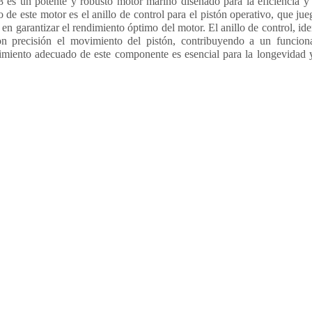
 es un potente y robusto motor marino diseñado para la eficiencia y 
de este motor es el anillo de control para el pistón operativo, que jue
 en garantizar el rendimiento óptimo del motor. El anillo de control, id
con precisión el movimiento del pistón, contribuyendo a un funcio
imiento adecuado de este componente es esencial para la longevidad 