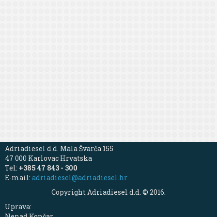
Adriadiesel d.d. Mala Švarča 155
47 000 Karlovac Hrvatska
Tel:
+385 47 843 - 300
E-mail:
adriadiesel@adriadiesel.hr
Copyright Adriadiesel d.d. © 2016.
Uprava:
Nenad Končar