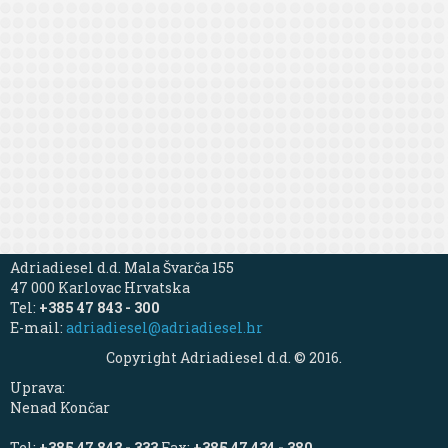
Adriadiesel d.d. Mala Švarča 155
47 000 Karlovac Hrvatska
Tel:
+385 47 843 - 300
E-mail:
adriadiesel@adriadiesel.hr
Copyright Adriadiesel d.d. © 2016.
Uprava:
Nenad Končar
Tel:
+385 47 843 - 333
Fax:
+385 47 434 - 380