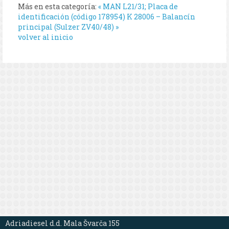
Más en esta categoría:
« MAN L21/31; Placa de
identificación (código 178954)
K 28006 – Balancín
principal (Sulzer ZV40/48) »
volver al inicio
Adriadiesel d.d. Mala Švarča 155