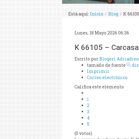
Está aquí:
Inicio
Blog
K 66105
Lunes, 18 Mayo 2026 06:36
K 66105 – Carcasa 
Escrito por
Blogeri Adriadies
tamaño de fuente
di
Imprimir
Correo electrónico
Califica este elemento
1
2
3
4
5
(0 votos)