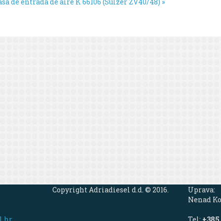
a de entrada de aire K 66106 (Sulzer ZV40/48) »
Copyright Adriadiesel d.d. © 2016.
Uprava:
Nenad Ko
l.hr
Tel:
+385 