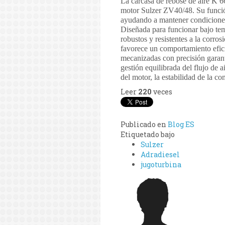
La carcasa de rebose de aire K 66
motor Sulzer ZV40/48. Su función
ayudando a mantener condiciones d
Diseñada para funcionar bajo temp
robustos y resistentes a la corr
favorece un comportamiento eficie
mecanizadas con precisión garant
gestión equilibrada del flujo de 
del motor, la estabilidad de la c
Leer
220
veces
Publicado en
Blog ES
Etiquetado bajo
Sulzer
Adradiesel
jugoturbina