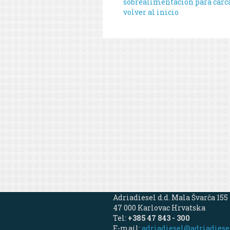
sobrealimentación para carcas
volver al inicio
Adriadiesel d.d. Mala Švarča 155
47 000 Karlovac Hrvatska
Tel:
+385 47 843 - 300
E-mail:
adriadiesel@adriadiese