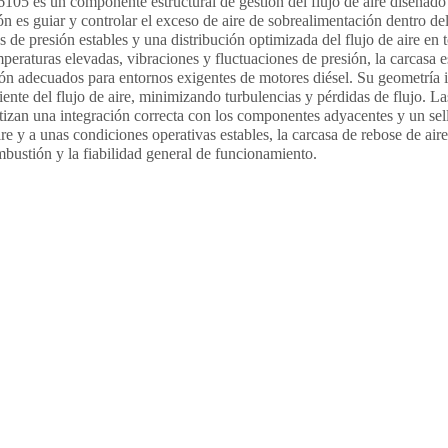
105 es un componente estructural de gestión del flujo de aire diseñado 
 es guiar y controlar el exceso de aire de sobrealimentación dentro del
e presión estables y una distribución optimizada del flujo de aire en t
eraturas elevadas, vibraciones y fluctuaciones de presión, la carcasa e
osión adecuados para entornos exigentes de motores diésel. Su geometría
nte del flujo de aire, minimizando turbulencias y pérdidas de flujo. La
izan una integración correcta con los componentes adyacentes y un sella
aire y a unas condiciones operativas estables, la carcasa de rebose de ai
ombustión y la fiabilidad general de funcionamiento.