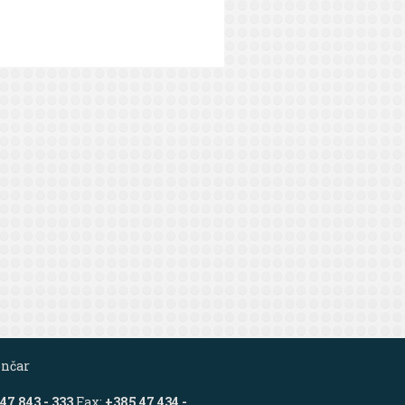
nčar
47 843 - 333
Fax:
+385 47 434 -