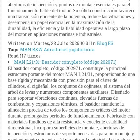
aberturas de inspección y puntos de montaje esenciales para el
funcionamiento fiable del motor. Su sólida construcción favorece
una transmisión eficiente de la potencia, reduce las vibraciones y
desempeña un papel esencial en la maximización de la
durabilidad, la eficiencia y la fiabilidad operativa a largo plazo
del motor en aplicaciones marinas e industriales.
Written on Martes, 28 Julio 2026 10:31
in
Blog ES
Tags:
MAN B&W
Adradiesel
jugoturbina
Read 117 times
MAN L21/31; Bastidor completo (código 202971)
El bastidor completo, código 202971, constituye la principal
estructura portante del motor MAN L21/31, proporcionando una
base rígida y mecanizada con precisión para el cárter de
cilindros, el cigüeñal, los conjuntos de cojinetes, el sistema del
árbol de levas y numerosos componentes auxiliares. Diseñado
para soportar vibraciones continuas, elevadas fuerzas de
combustión y expansiones térmicas, el bastidor mantiene la
alineación precisa de todos los componentes críticos del motor
durante prolongados periodos de funcionamiento. Fabricado con
materiales fundidos de alta resistencia y excelente estabilidad
dimensional, incorpora superficies de montaje, aberturas de
inspección y estructuras de soporte necesarias para un montaje y
mantenimiento eficientes. Al garantizar la integridad estructural y