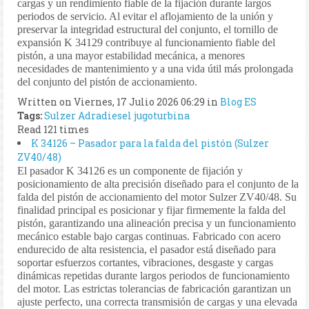
cargas y un rendimiento fiable de la fijación durante largos
periodos de servicio. Al evitar el aflojamiento de la unión y
preservar la integridad estructural del conjunto, el tornillo de
expansión K 34129 contribuye al funcionamiento fiable del
pistón, a una mayor estabilidad mecánica, a menores
necesidades de mantenimiento y a una vida útil más prolongada
del conjunto del pistón de accionamiento.
Written on Viernes, 17 Julio 2026 06:29
in
Blog ES
Tags:
Sulzer
Adradiesel
jugoturbina
Read 121 times
K 34126 – Pasador para la falda del pistón (Sulzer
ZV40/48)
El pasador K 34126 es un componente de fijación y
posicionamiento de alta precisión diseñado para el conjunto de la
falda del pistón de accionamiento del motor Sulzer ZV40/48. Su
finalidad principal es posicionar y fijar firmemente la falda del
pistón, garantizando una alineación precisa y un funcionamiento
mecánico estable bajo cargas continuas. Fabricado con acero
endurecido de alta resistencia, el pasador está diseñado para
soportar esfuerzos cortantes, vibraciones, desgaste y cargas
dinámicas repetidas durante largos periodos de funcionamiento
del motor. Las estrictas tolerancias de fabricación garantizan un
ajuste perfecto, una correcta transmisión de cargas y una elevada