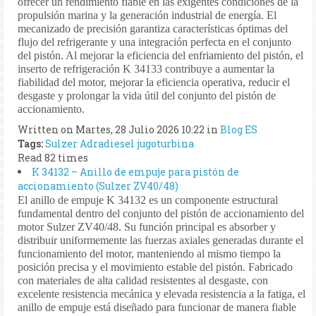
ofrecer un rendimiento fiable en las exigentes condiciones de la
propulsión marina y la generación industrial de energía. El
mecanizado de precisión garantiza características óptimas del
flujo del refrigerante y una integración perfecta en el conjunto
del pistón. Al mejorar la eficiencia del enfriamiento del pistón, el
inserto de refrigeración K 34133 contribuye a aumentar la
fiabilidad del motor, mejorar la eficiencia operativa, reducir el
desgaste y prolongar la vida útil del conjunto del pistón de
accionamiento.
Written on Martes, 28 Julio 2026 10:22
in
Blog ES
Tags:
Sulzer
Adradiesel
jugoturbina
Read 82 times
K 34132 – Anillo de empuje para pistón de
accionamiento (Sulzer ZV40/48)
El anillo de empuje K 34132 es un componente estructural
fundamental dentro del conjunto del pistón de accionamiento del
motor Sulzer ZV40/48. Su función principal es absorber y
distribuir uniformemente las fuerzas axiales generadas durante el
funcionamiento del motor, manteniendo al mismo tiempo la
posición precisa y el movimiento estable del pistón. Fabricado
con materiales de alta calidad resistentes al desgaste, con
excelente resistencia mecánica y elevada resistencia a la fatiga, el
anillo de empuje está diseñado para funcionar de manera fiable