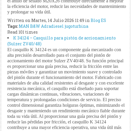
el anillo de sellado M20X26 contribuye directamente a mejorar
la eficiencia del motor, reducir las necesidades de mantenimiento
y prolongar su vida útil.
Written on Martes, 14 Julio 2026 11:49
in
Blog ES
Tags:
MAN B&W
Adradiesel
jugoturbina
Read 101 times
K 34124 – Casquillo para pistón de accionamiento
(Sulzer ZV40/48)
El casquillo K 34124 es un componente guía mecanizado con
alta precisión desarrollado para el conjunto del pistón de
accionamiento del motor Sulzer ZV40/48. Su función principal
es proporcionar una guía precisa, reducir la fricción entre las
piezas móviles y garantizar un movimiento suave y controlado
del pistón durante el funcionamiento del motor. Fabricado con
materiales de alta calidad resistentes al desgaste y con excelente
resistencia mecánica, el casquillo está diseñado para soportar
cargas dinámicas continuas, vibraciones, variaciones de
temperatura y prolongadas condiciones de servicio. El preciso
control dimensional garantiza holguras óptimas, minimizando el
desgaste y manteniendo un rendimiento mecánico fiable durante
toda su vida útil. Al proporcionar una guía precisa del pistón y
reducir las pérdidas por fricción, el casquillo K 34124
contribuye a una mayor eficiencia operativa, una vida útil más