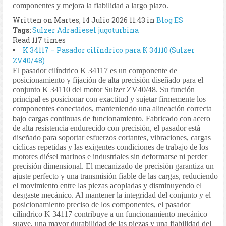
componentes y mejora la fiabilidad a largo plazo.
Written on Martes, 14 Julio 2026 11:43
in
Blog ES
Tags:
Sulzer
Adradiesel
jugoturbina
Read 117 times
K 34117 – Pasador cilíndrico para K 34110 (Sulzer
ZV40/48)
El pasador cilíndrico K 34117 es un componente de
posicionamiento y fijación de alta precisión diseñado para el
conjunto K 34110 del motor Sulzer ZV40/48. Su función
principal es posicionar con exactitud y sujetar firmemente los
componentes conectados, manteniendo una alineación correcta
bajo cargas continuas de funcionamiento. Fabricado con acero
de alta resistencia endurecido con precisión, el pasador está
diseñado para soportar esfuerzos cortantes, vibraciones, cargas
cíclicas repetidas y las exigentes condiciones de trabajo de los
motores diésel marinos e industriales sin deformarse ni perder
precisión dimensional. El mecanizado de precisión garantiza un
ajuste perfecto y una transmisión fiable de las cargas, reduciendo
el movimiento entre las piezas acopladas y disminuyendo el
desgaste mecánico. Al mantener la integridad del conjunto y el
posicionamiento preciso de los componentes, el pasador
cilíndrico K 34117 contribuye a un funcionamiento mecánico
suave, una mayor durabilidad de las piezas y una fiabilidad del