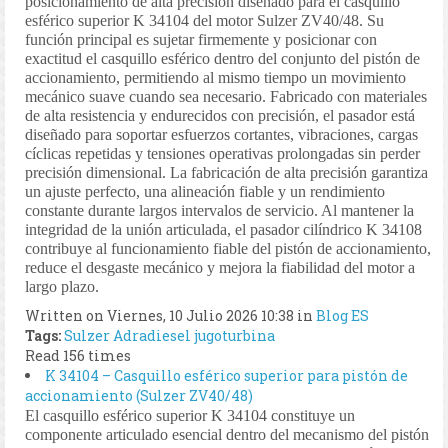
posicionamiento de alta precisión diseñado para el casquillo
esférico superior K 34104 del motor Sulzer ZV40/48. Su
función principal es sujetar firmemente y posicionar con
exactitud el casquillo esférico dentro del conjunto del pistón de
accionamiento, permitiendo al mismo tiempo un movimiento
mecánico suave cuando sea necesario. Fabricado con materiales
de alta resistencia y endurecidos con precisión, el pasador está
diseñado para soportar esfuerzos cortantes, vibraciones, cargas
cíclicas repetidas y tensiones operativas prolongadas sin perder
precisión dimensional. La fabricación de alta precisión garantiza
un ajuste perfecto, una alineación fiable y un rendimiento
constante durante largos intervalos de servicio. Al mantener la
integridad de la unión articulada, el pasador cilíndrico K 34108
contribuye al funcionamiento fiable del pistón de accionamiento,
reduce el desgaste mecánico y mejora la fiabilidad del motor a
largo plazo.
Written on Viernes, 10 Julio 2026 10:38
in
Blog ES
Tags:
Sulzer
Adradiesel
jugoturbina
Read 156 times
K 34104 – Casquillo esférico superior para pistón de
accionamiento (Sulzer ZV40/48)
El casquillo esférico superior K 34104 constituye un
componente articulado esencial dentro del mecanismo del pistón