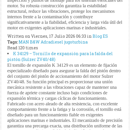
inspección y puntos de montaje para los sistemas esenciales del
motor. Su robusta construcción garantiza la estabilidad
estructural, reduce las vibraciones, protege los mecanismos
internos frente a la contaminación y contribuye
significativamente a la fiabilidad, eficiencia y larga vida útil del
motor en exigentes aplicaciones marinas e industriales.
Written on Viernes, 17 Julio 2026 06:33
in
Blog ES
Tags:
MAN B&W
Adradiesel
jugoturbina
Read 120 times
K 34129 – Tornillo de expansión para la falda del
pistón (Sulzer ZV40/48)
El tornillo de expansión K 34129 es un elemento de fijación
especializado diseñado para asegurar la falda del pistón dentro
del conjunto del pistón de accionamiento del motor Sulzer
ZV40/48. Su función principal es proporcionar una unión
mecánica resistente a las vibraciones capaz de mantener una
fuerza de apriete constante incluso bajo condiciones de
expansión térmica y cargas cíclicas de funcionamiento.
Fabricado con acero aleado de alta resistencia, con excelente
comportamiento frente a la fatiga y la corrosión, el tornillo está
diseñado para un funcionamiento fiable en exigentes
aplicaciones marinas e industriales. El mecanizado de precisión
garantiza una precarga exacta, una distribución uniforme de las