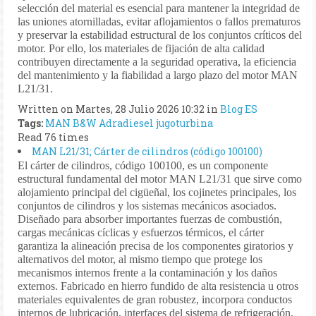
selección del material es esencial para mantener la integridad de
las uniones atornilladas, evitar aflojamientos o fallos prematuros
y preservar la estabilidad estructural de los conjuntos críticos del
motor. Por ello, los materiales de fijación de alta calidad
contribuyen directamente a la seguridad operativa, la eficiencia
del mantenimiento y la fiabilidad a largo plazo del motor MAN
L21/31.
Written on Martes, 28 Julio 2026 10:32
in
Blog ES
Tags:
MAN B&W
Adradiesel
jugoturbina
Read 76 times
MAN L21/31; Cárter de cilindros (código 100100)
El cárter de cilindros, código 100100, es un componente
estructural fundamental del motor MAN L21/31 que sirve como
alojamiento principal del cigüeñal, los cojinetes principales, los
conjuntos de cilindros y los sistemas mecánicos asociados.
Diseñado para absorber importantes fuerzas de combustión,
cargas mecánicas cíclicas y esfuerzos térmicos, el cárter
garantiza la alineación precisa de los componentes giratorios y
alternativos del motor, al mismo tiempo que protege los
mecanismos internos frente a la contaminación y los daños
externos. Fabricado en hierro fundido de alta resistencia u otros
materiales equivalentes de gran robustez, incorpora conductos
internos de lubricación, interfaces del sistema de refrigeración,