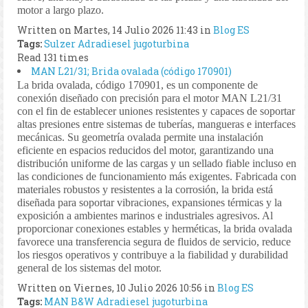
motor a largo plazo.
Written on Martes, 14 Julio 2026 11:43
in
Blog ES
Tags:
Sulzer
Adradiesel
jugoturbina
Read 131 times
MAN L21/31; Brida ovalada (código 170901)
La brida ovalada, código 170901, es un componente de
conexión diseñado con precisión para el motor MAN L21/31
con el fin de establecer uniones resistentes y capaces de soportar
altas presiones entre sistemas de tuberías, mangueras e interfaces
mecánicas. Su geometría ovalada permite una instalación
eficiente en espacios reducidos del motor, garantizando una
distribución uniforme de las cargas y un sellado fiable incluso en
las condiciones de funcionamiento más exigentes. Fabricada con
materiales robustos y resistentes a la corrosión, la brida está
diseñada para soportar vibraciones, expansiones térmicas y la
exposición a ambientes marinos e industriales agresivos. Al
proporcionar conexiones estables y herméticas, la brida ovalada
favorece una transferencia segura de fluidos de servicio, reduce
los riesgos operativos y contribuye a la fiabilidad y durabilidad
general de los sistemas del motor.
Written on Viernes, 10 Julio 2026 10:56
in
Blog ES
Tags:
MAN B&W
Adradiesel
jugoturbina