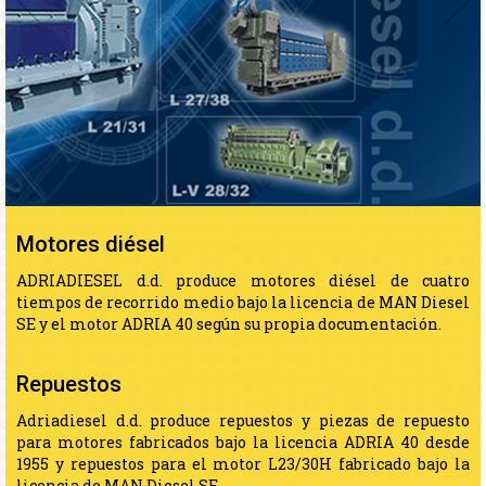
Adriadiesel ofrece servicios de
mantenimiento y reparación de
motores diésel, compresores, bombas
y otros equipos energéticos.
Realizamos reparaciones generales,
reparaciones y servicios tanto en el
campo como en la fábrica, donde
llevamos a cabo pruebas y ensayos de
motores en nuestra estación de
pruebas.
Motores diésel
ADRIADIESEL d.d. produce motores diésel de cuatro
tiempos de recorrido medio bajo la licencia de MAN Diesel
SE y el motor ADRIA 40 según su propia documentación.
Repuestos
Adriadiesel d.d. produce repuestos y piezas de repuesto
para motores fabricados bajo la licencia ADRIA 40 desde
1955 y repuestos para el motor L23/30H fabricado bajo la
licencia de MAN Diesel SE.