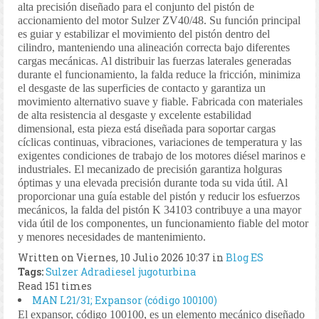
alta precisión diseñado para el conjunto del pistón de
accionamiento del motor Sulzer ZV40/48. Su función principal
es guiar y estabilizar el movimiento del pistón dentro del
cilindro, manteniendo una alineación correcta bajo diferentes
cargas mecánicas. Al distribuir las fuerzas laterales generadas
durante el funcionamiento, la falda reduce la fricción, minimiza
el desgaste de las superficies de contacto y garantiza un
movimiento alternativo suave y fiable. Fabricada con materiales
de alta resistencia al desgaste y excelente estabilidad
dimensional, esta pieza está diseñada para soportar cargas
cíclicas continuas, vibraciones, variaciones de temperatura y las
exigentes condiciones de trabajo de los motores diésel marinos e
industriales. El mecanizado de precisión garantiza holguras
óptimas y una elevada precisión durante toda su vida útil. Al
proporcionar una guía estable del pistón y reducir los esfuerzos
mecánicos, la falda del pistón K 34103 contribuye a una mayor
vida útil de los componentes, un funcionamiento fiable del motor
y menores necesidades de mantenimiento.
Written on Viernes, 10 Julio 2026 10:37
in
Blog ES
Tags:
Sulzer
Adradiesel
jugoturbina
Read 151 times
MAN L21/31; Expansor (código 100100)
El expansor, código 100100, es un elemento mecánico diseñado