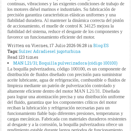
continuas, vibraciones y las exigentes condiciones de trabajo de
los motores diésel marinos e industriales. Su fabricación de
precisión garantiza características elásticas uniformes y una
fiabilidad duradera. Al mantener la dinámica correcta del pistón
de accionamiento, el muelle de control K 34125 mejora la
fiabilidad del sistema, reduce el desgaste de los componentes y
favorece un funcionamiento eficiente del motor.
Written on Viernes, 17 Julio 2026 06:28
in
Blog ES
Tags:
Sulzer
Adradiesel
jugoturbina
Read 123 times
MAN L21/31; Boquilla pulverizadora (código 100100)
La boquilla pulverizadora, código 100100, es un componente de
distribución de fluidos diseñado con precisión para suministrar
aceite lubricante, agua de refrigeración, combustible o fluidos de
limpieza mediante un patrón de pulverización controlado y
altamente eficiente dentro del motor MAN L21/31. Diseñada
para lograr una atomización precisa y una distribución uniforme
del fluido, garantiza que los componentes críticos del motor
reciban la lubricación y refrigeración necesarias para un
funcionamiento fiable bajo diferentes presiones, temperaturas y
cargas mecánicas. Fabricada con materiales duraderos resistentes
al desgaste y a la corrosión, la boquilla pulverizadora ofrece un
rendimiento estable durante largos periodos de funcionamiento