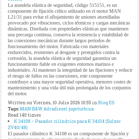
La arandela elástica de seguridad, código 515151, es un
componente de fijación crítico utilizado en el motor MAN
L21/31 para evitar el aflojamiento de uniones atornilladas
provocado por vibraciones, ciclos térmicos y cargas mecánicas
dinámicas. Diseñada con propiedades elásticas que mantienen
una precarga continua, conserva la resistencia y estabilidad de
las conexiones mecánicas durante largos periodos de
funcionamiento del motor. Fabricada con materiales
endurecidos, resistentes al desgaste y protegidos contra la
corrosión, la arandela elástica de seguridad garantiza un
funcionamiento fiable en exigentes entornos marinos e
industriales. Al mantener la integridad de las fijaciones y reducir
el riesgo de fallos en las conexiones, este componente
contribuye a una mayor seguridad operativa, menores costes de
mantenimiento y una vida útil más prolongada de los conjuntos
del motor.
Written on Viernes, 10 Julio 2026 10:55
in
Blog ES
Tags:
MAN B&W
Adradiesel
jugoturbina
Read 140 times
K 34108 – Pasador cilíndrico para K 34104 (Sulzer
ZV40/48)
El pasador cilíndrico K 34108 es un componente de fijación y