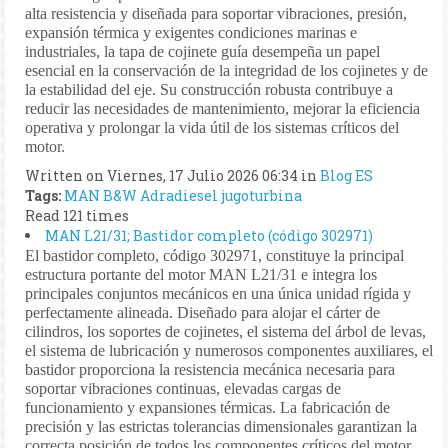
alta resistencia y diseñada para soportar vibraciones, presión,
expansión térmica y exigentes condiciones marinas e
industriales, la tapa de cojinete guía desempeña un papel
esencial en la conservación de la integridad de los cojinetes y de
la estabilidad del eje. Su construcción robusta contribuye a
reducir las necesidades de mantenimiento, mejorar la eficiencia
operativa y prolongar la vida útil de los sistemas críticos del
motor.
Written on Viernes, 17 Julio 2026 06:34
in
Blog ES
Tags:
MAN B&W
Adradiesel
jugoturbina
Read 121 times
MAN L21/31; Bastidor completo (código 302971)
El bastidor completo, código 302971, constituye la principal
estructura portante del motor MAN L21/31 e integra los
principales conjuntos mecánicos en una única unidad rígida y
perfectamente alineada. Diseñado para alojar el cárter de
cilindros, los soportes de cojinetes, el sistema del árbol de levas,
el sistema de lubricación y numerosos componentes auxiliares, el
bastidor proporciona la resistencia mecánica necesaria para
soportar vibraciones continuas, elevadas cargas de
funcionamiento y expansiones térmicas. La fabricación de
precisión y las estrictas tolerancias dimensionales garantizan la
correcta posición de todos los componentes críticos del motor,