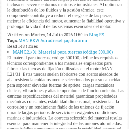
incluso en severos entornos marinos e industriales. Al optimizar
la distribución de los fluidos y la gestión térmica, este
componente contribuye a reducir el desgaste de las piezas,
mejorar la eficiencia del motor, aumentar la fiabilidad operativa y
prolongar la vida útil de los sistemas esenciales del motor.
Written on Martes, 14 Julio 2026 11:50
in
Blog ES
Tags:
MAN B&W
Adradiesel
jugoturbina
Read 143 times
MAN L21/31; Material para tuercas (código 300100)
El material para tuercas, código 300100, define los requisitos
técnicos correspondientes a los materiales empleados para
fabricar las tuercas de fijación utilizadas en el motor MAN
L21/31. Estas tuercas suelen fabricarse con aceros aleados de
alta resistencia cuidadosamente seleccionados por su capacidad
para soportar elevadas fuerzas de apriete, cargas mecánicas
cíclicas, vibraciones y altas temperaturas de funcionamiento. Las
estrictas especificaciones del material garantizan propiedades
mecánicas constantes, estabilidad dimensional, resistencia a la
corrosión y un rendimiento fiable de las uniones de fijación
durante largos periodos de servicio en exigentes condiciones
marinas e industriales. La correcta selección del material resulta
esencial para mantener la integridad de las uniones atornilladas,
prevenir fallos prematuros y conservar la estabilidad estructural