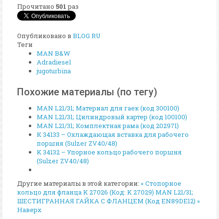
Прочитано
501
раз
Опубликовано в
BLOG RU
Теги
MAN B&W
Adradiesel
jugoturbina
Похожие материалы (по тегу)
MAN L21/31; Материал для гаек (код 300100)
MAN L21/31; Цилиндровый картер (код 100100)
MAN L21/31; Комплектная рама (код 202971)
K 34133 – Охлаждающая вставка для рабочего
поршня (Sulzer ZV40/48)
K 34132 – Упорное кольцо рабочего поршня
(Sulzer ZV40/48)
Другие материалы в этой категории:
« Стопорное
кольцо для фланца K 27026 (Код: K 27029)
MAN L21/31;
ШЕСТИГРАННАЯ ГАЙКА С ФЛАНЦЕМ (Код EN89DE12) »
Наверх