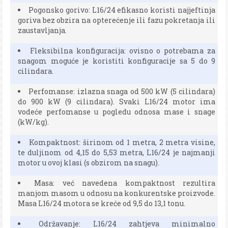
Pogonsko gorivo: L16/24 efikasno koristi najjeftinja
goriva bez obzira na opterećenje ili fazu pokretanja ili
zaustavljanja.
Fleksibilna konfiguracija:
ovisno o potrebama za
snagom moguće je koristiti konfiguracije sa 5 do 9
cilindara.
Perfomanse
: izlazna snaga od 500 kW (5 cilindara)
do 900 kW (9 cilindara). Svaki L16/24 motor ima
vodeće perfomanse u pogledu odnosa mase i snage
(kW/kg).
Kompaktnost:
širinom od 1 metra, 2 metra visine,
te duljinom od 4,15 do 5,53 metra, L16/24 je najmanji
motor u ovoj klasi (s obzirom na snagu).
Masa:
već navedena kompaktnost rezultira
manjom masom u odnosu na konkurentske proizvode.
Masa L16/24 motora se kreće od 9,5 do 13,1 tonu.
Održavanje:
L16/24 zahtjeva minimalno