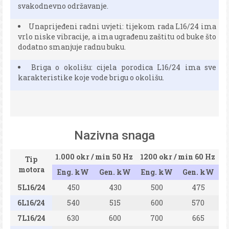
svakodnevno održavanje.
Unaprijeđeni radni uvjeti:
tijekom rada L16/24 ima
vrlo niske vibracije, a ima ugrađenu zaštitu od buke što
dodatno smanjuje radnu buku.
Briga o okolišu:
cijela porodica L16/24 ima sve
karakteristike koje vode brigu o okolišu.
Nazivna snaga
1.000 okr / min 50 Hz
1200 okr / min 60 Hz
Tip
motora
Eng. kW
Gen. kW
Eng. kW
Gen. kW
5L16/24
450
430
500
475
6L16/24
540
515
600
570
7L16/24
630
600
700
665