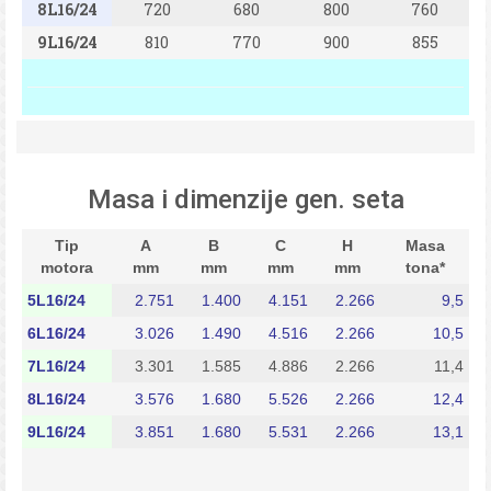
8L16/24
720
680
800
760
9L16/24
810
770
900
855
Masa i dimenzije gen. seta
Tip
A
B
C
H
Masa
motora
mm
mm
mm
mm
tona*
5L16/24
2.751
1.400
4.151
2.266
9,5
6L16/24
3.026
1.490
4.516
2.266
10,5
7L16/24
3.301
1.585
4.886
2.266
11,4
8L16/24
3.576
1.680
5.526
2.266
12,4
9L16/24
3.851
1.680
5.531
2.266
13,1