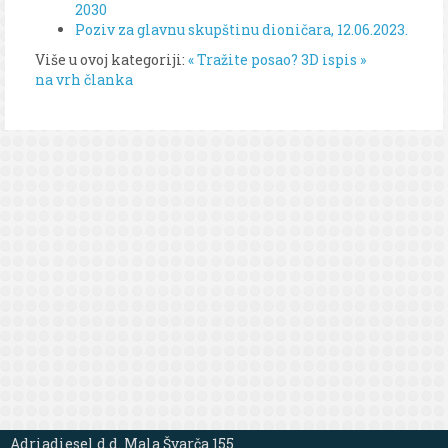
2030
Poziv za glavnu skupštinu dioničara, 12.06.2023.
Više u ovoj kategoriji:
« Tražite posao?
3D ispis »
na vrh članka
Adriadiesel d.d. Mala Švarča 155