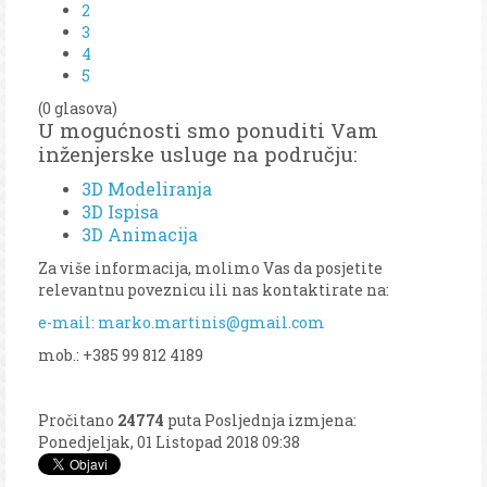
2
3
4
5
(0 glasova)
U mogućnosti smo ponuditi Vam
inženjerske usluge na području:
3D Modeliranja
3D Ispisa
3D Animacija
Za više informacija, molimo Vas da posjetite
relevantnu poveznicu ili nas kontaktirate na:
e-mail: marko.martinis@gmail.com
mob.: +385 99 812 4189
Pročitano
24774
puta
Posljednja izmjena:
Ponedjeljak, 01 Listopad 2018 09:38