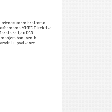
usklađenost sa smjernicama
ama/shemama MNRE. Direktiva
larnih ćelija u DCR
duzimanjem bankovnih
vodnju i poziva sve