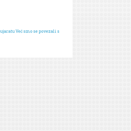
Gujaratu
Već smo se povezali s