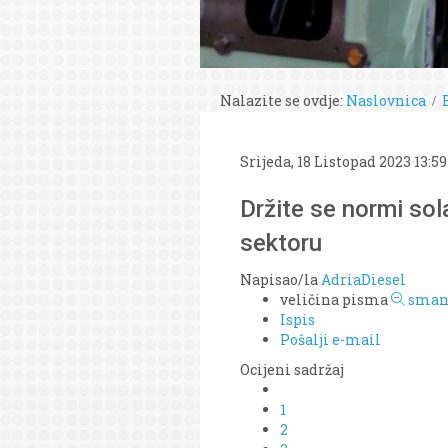
Nalazite se ovdje:
Naslovnica
Srijeda, 18 Listopad 2023 13:59
Držite se normi so
sektoru
Napisao/la
AdriaDiesel
veličina pisma
smanj
Ispis
Pošalji e-mail
Ocijeni sadržaj
1
2