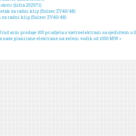
kvir (šifra 202971)
etak za radni klip (Sulzer ZV40/48)
n za radni klip (Sulzer ZV40/48)
Wind arm prodaje 100 pc udjela u vjetroelektrani sa sjedištem u 
a naše planirane elektrane na zeleni vodik od 1000 MW »