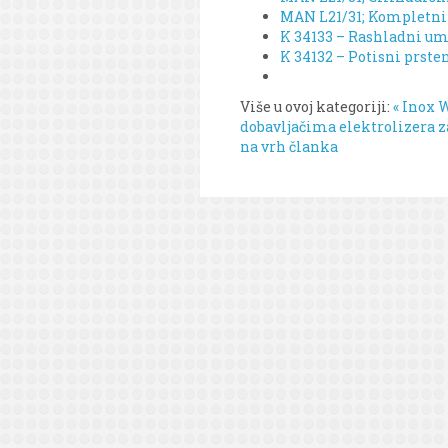
MAN L21/31; Kompletni o
K 34133 – Rashladni um
K 34132 – Potisni prste
Više u ovoj kategoriji:
« Inox 
dobavljačima elektrolizera z
na vrh članka