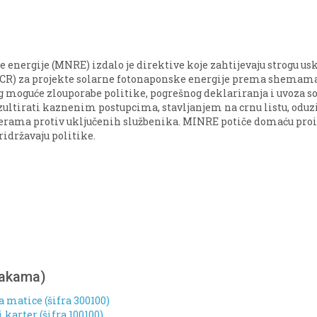
e energije (MNRE) izdalo je direktive koje zahtijevaju strogu 
(DCR) za projekte solarne fotonaponske energije prema shem
g moguće zlouporabe politike, pogrešnog deklariranja i uvoza so
zultirati kaznenim postupcima, stavljanjem na crnu listu, o
erama protiv uključenih službenika. MINRE potiče domaću proiz
ridržavaju politike.
nakama)
a matice (šifra 300100)
karter (šifra 100100)