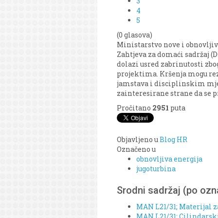
3
4
5
(0 glasova)
Ministarstvo nove i obnovljiv
Zahtjeva za domaći sadržaj 
dolazi usred zabrinutosti zbo
projektima. Kršenja mogu re
jamstava i disciplinskim mj
zainteresirane strane da se p
Pročitano
2951
puta
Objavljeno u
Blog HR
Označeno u
obnovljiva energija
jugoturbina
Srodni sadržaj (po oz
MAN L21/31; Materijal z
MAN L21/31; Cilindarski 