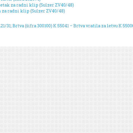
etak za radni klip (Sulzer ZV40/48)
n za radni klip (Sulzer ZV40/48)
1/31; Brtva (šifra 300100)
K 55041 – Brtva vratila za letvu K 5500