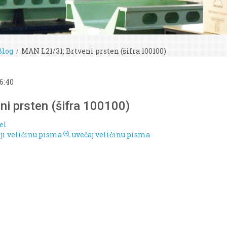
Blog
MAN L21/31; Brtveni prsten (šifra 100100)
6:40
i prsten (šifra 100100)
el
i veličinu pisma
uvečaj veličinu pisma