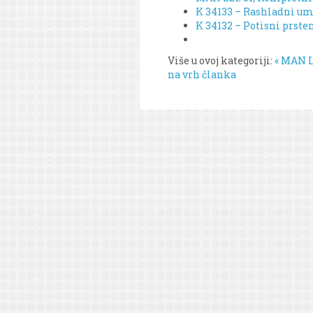
K 34133 – Rashladni um
K 34132 – Potisni prste
Više u ovoj kategoriji:
« MAN L2
na vrh članka