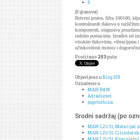
5
(0 glasova)
Brtveni prsten, šifra 100100, kl
kontroliranih tlakova u različit
komponenti, osigurava pouzdanu za
radnim pomacima. Izrađen od izdrž
visokim tlakovima, vibracijama 
učinkovitosti motora i dugoročn
Pročitano
253
puta
Objavljeno u
Blog HR
Označeno u
MAN B&W
Adradiesel
jugoturbina
Srodni sadržaj (po oz
MAN L21/31; Materijal z
MAN L21/31; Cilindarski 
MAN L21/31; Kompletni o