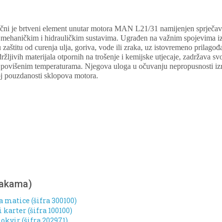
jučni je brtveni element unutar motora MAN L21/31 namijenjen sprječava
im mehaničkim i hidrauličkim sustavima. Ugrađen na važnim spojevima i
štitu od curenja ulja, goriva, vode ili zraka, uz istovremeno prilagođa
ljivih materijala otpornih na trošenje i kemijske utjecaje, zadržava svo
i povišenim temperaturama. Njegova uloga u očuvanju nepropusnosti izr
oj pouzdanosti sklopova motora.
nakama)
a matice (šifra 300100)
karter (šifra 100100)
kvir (šifra 202971)