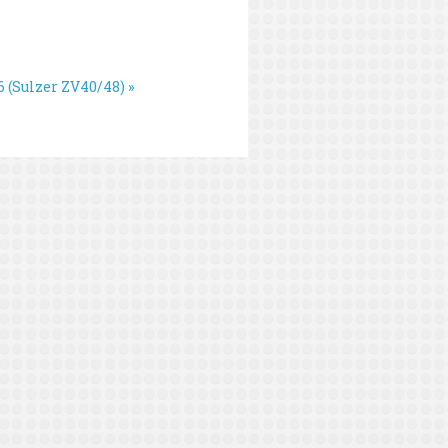
6 (Sulzer ZV40/48) »